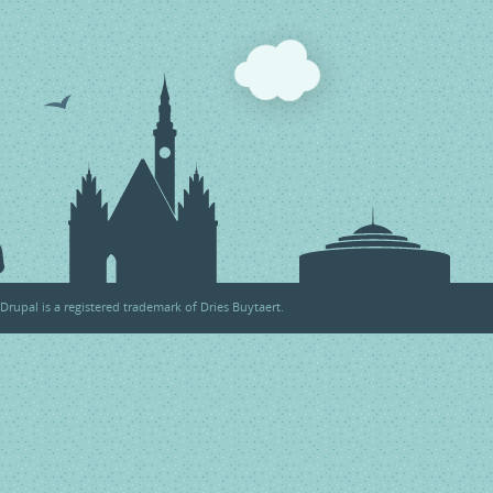
Drupal
is a registered trademark of
Dries Buytaert
.