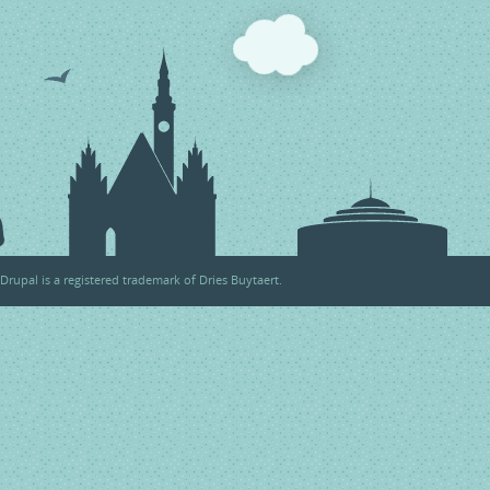
Drupal
is a registered trademark of
Dries Buytaert
.