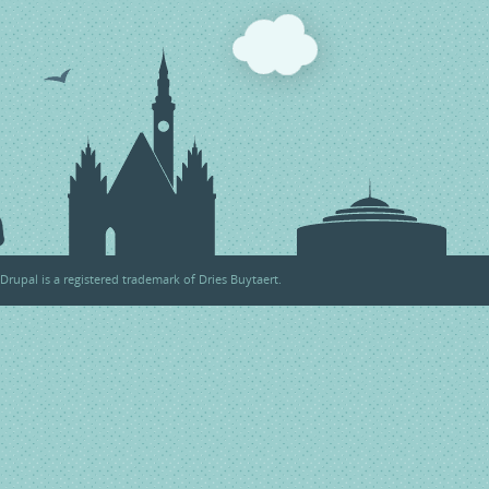
Drupal
is a registered trademark of
Dries Buytaert
.