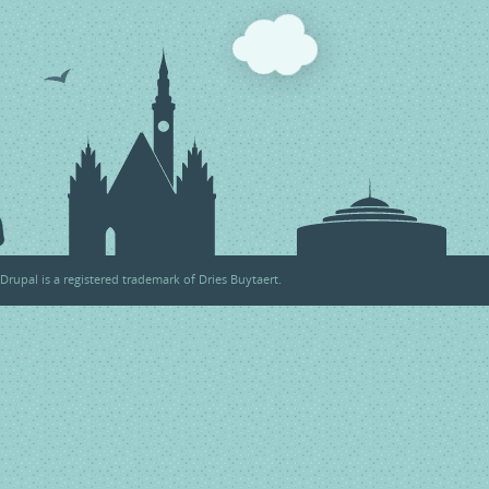
Drupal
is a registered trademark of
Dries Buytaert
.