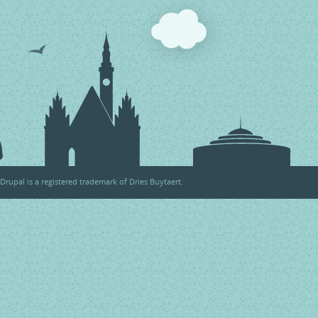
Drupal
is a registered trademark of
Dries Buytaert
.