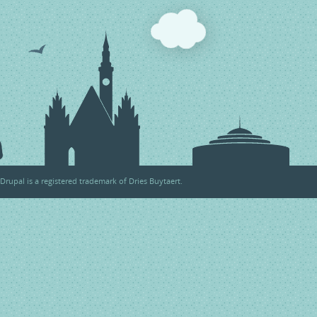
Drupal
is a registered trademark of
Dries Buytaert
.