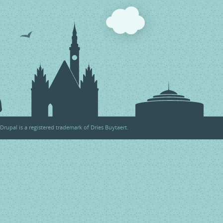
Drupal
is a registered trademark of
Dries Buytaert
.