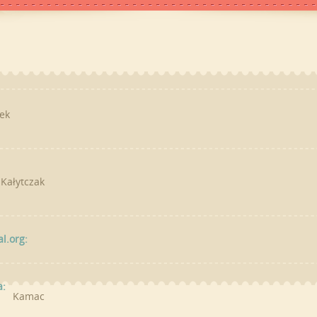
ek
Kałytczak
al.org:
a:
Kamac