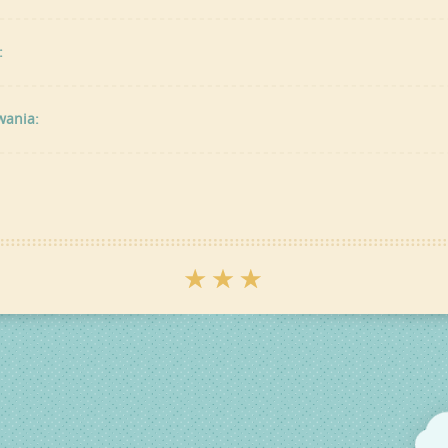
:
wania: