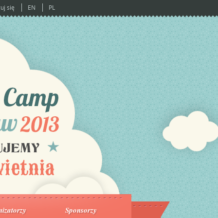
uj się
EN
PL
izatorzy
Sponsorzy