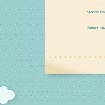
Stanowisko
Zaintereso