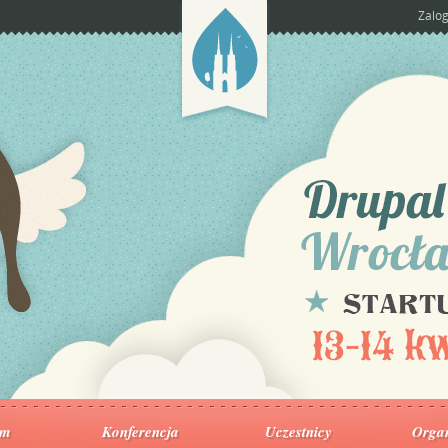
Zalog
am
Konferencja
Uczestnicy
Organ