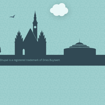
Drupal
is a registered trademark of
Dries Buytaert
.