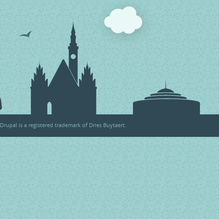
Drupal
is a registered trademark of
Dries Buytaert
.