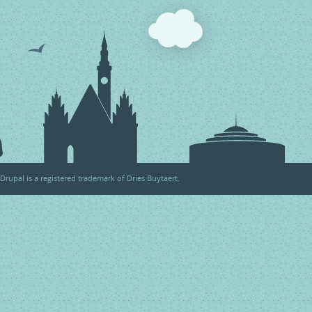
Drupal
is a registered trademark of
Dries Buytaert
.