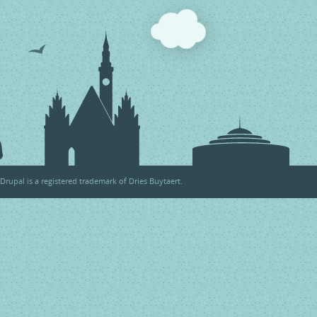
Drupal
is a registered trademark of
Dries Buytaert
.